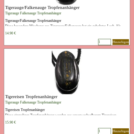
Tigerauge/Falkenauge Tropfenanhänger
Tigerauge Falkenauge Tropfenanhänger
Tigerauge/Falkenauge Tropfenanhänger
Diese besondere Mischung aus Tigerauge/Falkenauge hat ein gebohrtes Loch. Als
Anhänger am Lederband oder an einer Kette geeignet. Herkunft Rohstein Südafrika.
14.90 €
Größe ca. 2,5 - 3 cm, Lochdruchmesser ca. 3 mm
Preis per 1 Stück
Hinzufügen
Tigereisen Tropfenanhänger
Tigerauge Falkenauge Tropfenanhänger
Tigereisen Tropfenanhänger
Diese einmaligen Tropfenanhänger wurden aus unverwechselbarem Tigereisen
geschliffen. Jeder einzelne Anhänger ist ein Unikat in Form, Farbe und Struktur! Die
15.90 €
Tigereisen Anhänger lassen sich angenehm auf einem Lederband oder einer Kette
tragen. Die Größe der einzelnen Tropfen liegt bei ca. 2 - 3 cm (+/-). Der Rohstein
Hinzufügen