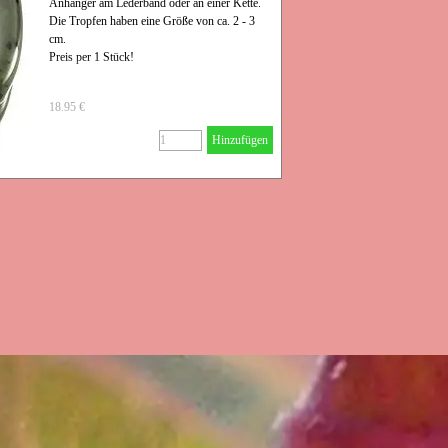
Anhänger am Lederband oder an einer Kette.
Die Tropfen haben eine Größe von ca. 2 - 3
cm.
Preis per 1 Stück!
18.95 €
Hinzufügen