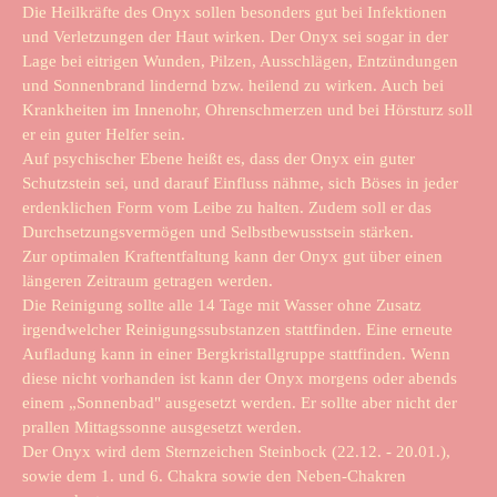
Die Heilkräfte des Onyx sollen besonders gut bei Infektionen
und Verletzungen der Haut wirken. Der Onyx sei sogar in der
Lage bei eitrigen Wunden, Pilzen, Ausschlägen, Entzündungen
und Sonnenbrand lindernd bzw. heilend zu wirken. Auch bei
Krankheiten im Innenohr, Ohrenschmerzen und bei Hörsturz soll
er ein guter Helfer sein.
Auf psychischer Ebene heißt es, dass der Onyx ein guter
Schutzstein sei, und darauf Einfluss nähme, sich Böses in jeder
erdenklichen Form vom Leibe zu halten. Zudem soll er das
Durchsetzungsvermögen und Selbstbewusstsein stärken.
Zur optimalen Kraftentfaltung kann der Onyx gut über einen
längeren Zeitraum getragen werden.
Die Reinigung sollte alle 14 Tage mit Wasser ohne Zusatz
irgendwelcher Reinigungssubstanzen stattfinden. Eine erneute
Aufladung kann in einer Bergkristallgruppe stattfinden. Wenn
diese nicht vorhanden ist kann der Onyx morgens oder abends
einem „Sonnenbad" ausgesetzt werden. Er sollte aber nicht der
prallen Mittagssonne ausgesetzt werden.
Der Onyx wird dem Sternzeichen Steinbock (22.12. - 20.01.),
sowie dem 1. und 6. Chakra sowie den Neben-Chakren