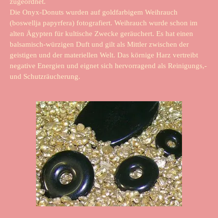
zugeordnet.
Die Onyx-Donuts wurden auf goldfarbigem Weihrauch
(boswellja papyrfera) fotografiert. Weihrauch wurde schon im
alten Ägypten für kultische Zwecke geräuchert. Es hat einen
balsamisch-würzigen Duft und gilt als Mittler zwischen der
geistigen und der materiellen Welt. Das körnige Harz vertreibt
negative Energien und eignet sich hervorragend als Reinigungs,-
und Schutzräucherung.